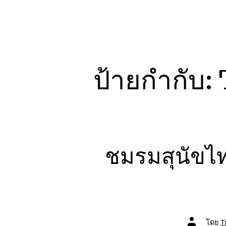
ป้ายกำกับ:
ชมรมสุนัขไ
ผู้
โดย
T