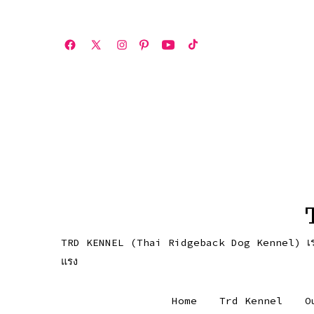
ข้าม
ไป
Open
Open
Open
Open
Open
Open
ยัง
เฟ
X
Instagram
Pinterest
YouTube
TikTok
เนื้อหา
ซบุ๊ค
in
in
in
in
in
in
a
a
a
a
a
a
new
new
new
new
new
new
tab
tab
tab
tab
tab
tab
TRD KENNEL (Thai Ridgeback Dog Kennel) เราคือคอกส
แรง
Home
Trd Kennel
O