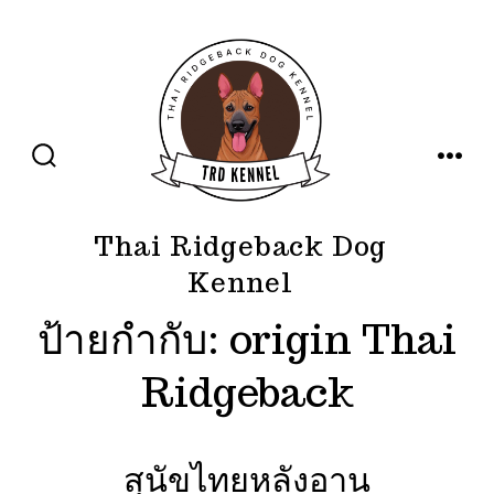
ข้าม
ไป
ยัง
เนื้อหา
ปุ่ม
เมนู
เปิด
ปิด
การ
ค้นหา
Thai Ridgeback Dog
Kennel
ป้ายกำกับ:
origin Thai
Ridgeback
สุนัขไทยหลังอาน