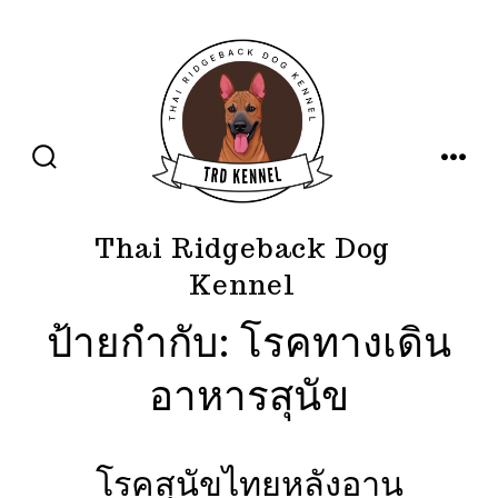
ข้าม
ไป
ยัง
เนื้อหา
ปุ่ม
เมนู
เปิด
ปิด
การ
ค้นหา
Thai Ridgeback Dog
Kennel
ป้ายกำกับ:
โรคทางเดิน
อาหารสุนัข
โรคสุนัขไทยหลังอาน