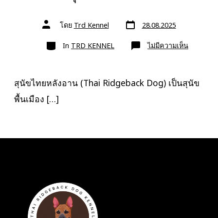
วัน
ผู้
โดย
Trd Kennel
28.08.2025
ที่
เขียน
ลง
เรื่อง
หมวด
เรื่อง
บน
In
TRD KENNEL
ไม่มีความเห็น
โรค
สุนัข
ไทย
หลัง
อาน
สุนัขไทยหลังอาน (Thai Ridgeback Dog) เป็นสุนัข
พื้นเมือง […]