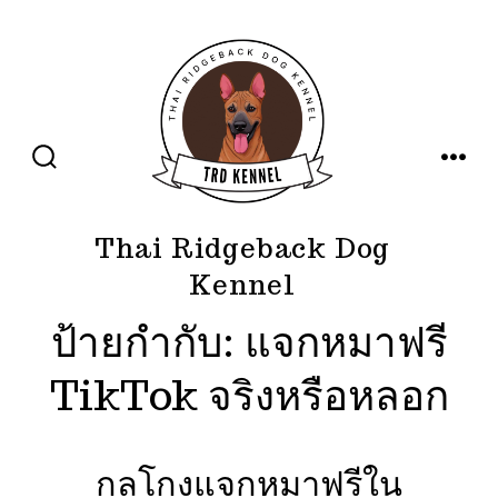
ข้าม
ไป
ยัง
เนื้อหา
ปุ่ม
เมนู
เปิด
ปิด
การ
ค้นหา
Thai Ridgeback Dog
Kennel
ป้ายกำกับ:
แจกหมาฟรี
TikTok จริงหรือหลอก
กลโกงแจกหมาฟรีใน