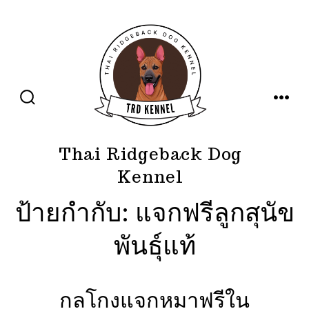
ข้าม
ไป
ยัง
เนื้อหา
ปุ่ม
เมนู
เปิด
ปิด
การ
ค้นหา
Thai Ridgeback Dog
Kennel
ป้ายกำกับ:
แจกฟรีลูกสุนัข
พันธุ์แท้
กลโกงแจกหมาฟรีใน