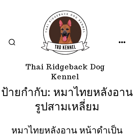
ข้าม
ไป
ยัง
เนื้อหา
ปุ่ม
เมนู
เปิด
ปิด
การ
ค้นหา
Thai Ridgeback Dog
Kennel
ป้ายกำกับ:
หมาไทยหลังอาน
รูปสามเหลี่ยม
หมาไทยหลังอาน หน้าดำเป็น