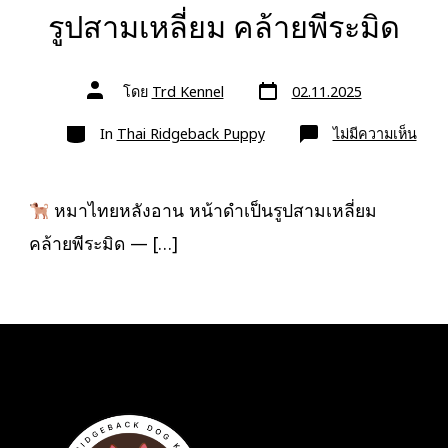
รูปสามเหลี่ยม คล้ายพีระมิด
วัน
ผู้
โดย
Trd Kennel
02.11.2025
ที่
เขียน
ลง
เรื่อง
หมวด
เรื่อง
บน
In
Thai Ridgeback Puppy
ไม่มีความเห็น
หมา
ไทย
หลัง
อาน
หน้า
หมาไทยหลังอาน หน้าดำเป็นรูปสามเหลี่ยม
ดำ
เป็น
คล้ายพีระมิด — […]
รูป
สามเ
คล้า
พีระม