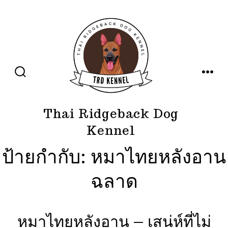
ข้าม
ไป
ยัง
เนื้อหา
ปุ่ม
เมนู
เปิด
ปิด
การ
ค้นหา
Thai Ridgeback Dog
Kennel
ป้ายกำกับ:
หมาไทยหลังอาน
ฉลาด
หมาไทยหลังอาน – เสน่ห์ที่ไม่