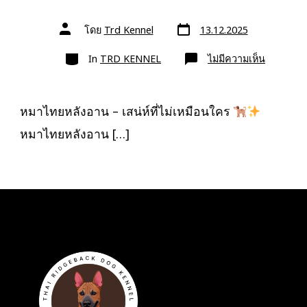
วัน
ผู้
โดย
Trd Kennel
13.12.2025
ที่
เขียน
ลง
เรื่อง
หมวด
เรื่อง
บน
In
TRD KENNEL
ไม่มีความเห็น
หมา
ไทย
หลัง
อาน
–
หมาไทยหลังอาน – เสน่ห์ที่ไม่เหมือนใคร
เสน่ห์
ที่
หมาไทยหลังอาน […]
ไม่
เหมือน
ใคร