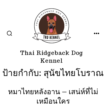
ข้าม
ไป
ยัง
เนื้อหา
ปุ่ม
เมนู
เปิด
ปิด
การ
ค้นหา
Thai Ridgeback Dog
Kennel
ป้ายกำกับ:
สุนัขไทยโบราณ
หมาไทยหลังอาน – เสน่ห์ที่ไม่
เหมือนใคร