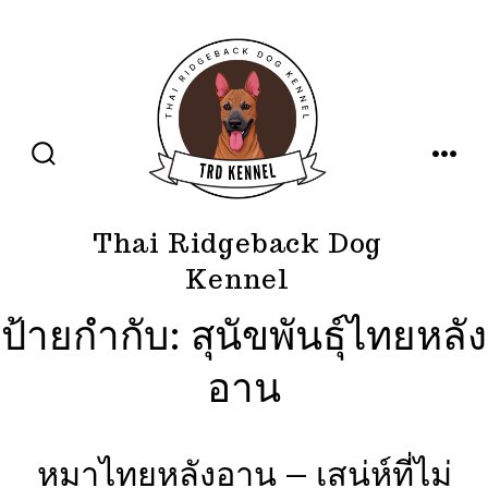
ข้าม
ไป
ยัง
เนื้อหา
ปุ่ม
เมนู
เปิด
ปิด
การ
ค้นหา
Thai Ridgeback Dog
Kennel
ป้ายกำกับ:
สุนัขพันธุ์ไทยหลัง
อาน
หมาไทยหลังอาน – เสน่ห์ที่ไม่