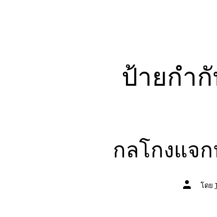
ป้ายกำก
กลโกงแจก
ผู้
โดย
เขียน
เรื่อง