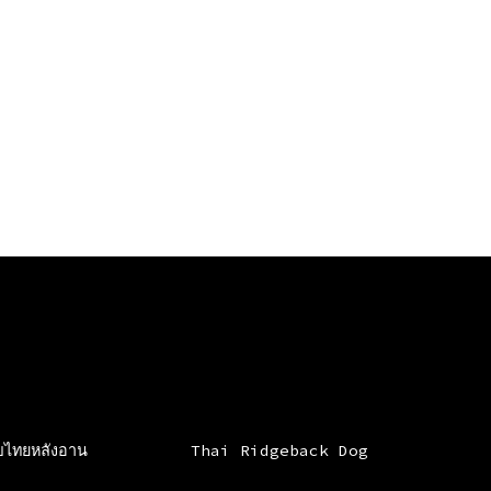
ฟรี
ใน
Facebook
และ
TikTok
ัขไทยหลังอาน
Thai Ridgeback Dog