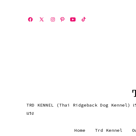
ข้าม
ไป
Open
Open
Open
Open
Open
Open
ยัง
เฟ
X
Instagram
Pinterest
YouTube
TikTok
เนื้อหา
ซบุ๊ค
in
in
in
in
in
in
a
a
a
a
a
a
new
new
new
new
new
new
tab
tab
tab
tab
tab
tab
TRD KENNEL (Thai Ridgeback Dog Kennel) เราคือคอกส
แรง
Home
Trd Kennel
O