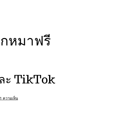
จกหมาฟรี
ละ TikTok
บน
1 ความเห็น
กล
โกง
แจก
หมา