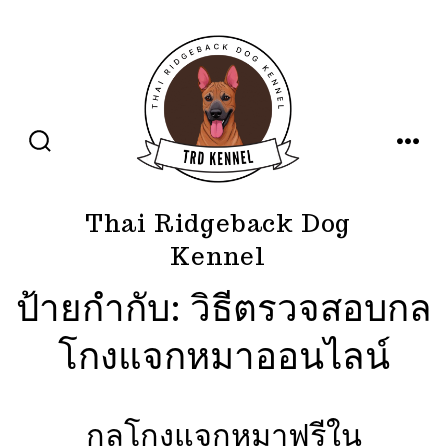
ข้าม
ไป
ยัง
เนื้อหา
ปุ่ม
เมนู
เปิด
ปิด
การ
ค้นหา
Thai Ridgeback Dog
Kennel
ป้ายกำกับ:
วิธีตรวจสอบกล
โกงแจกหมาออนไลน์
กลโกงแจกหมาฟรีใน