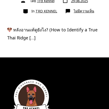
โดย
Trd Kennel
29.08.2025
ที่
เขียน
ลง
เรื่อง
หมวด
เรื่อง
บน
In
TRD KENNEL
ไม่มีความเห็น
หลัง
อาน
แท้
ดู
ยัง
หลังอานแท้ดูยังไง? (How to Identify a True
ไง?
Thai Ridge […]