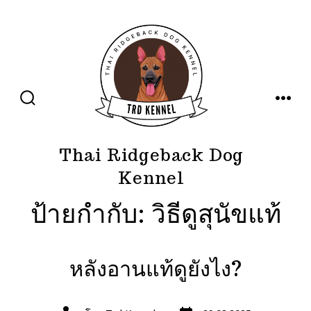
ข้าม
ไป
ยัง
เนื้อหา
ปุ่ม
เมนู
เปิด
ปิด
การ
ค้นหา
Thai Ridgeback Dog
Kennel
ป้ายกำกับ:
วิธีดูสุนัขแท้
หลังอานแท้ดูยังไง?
วัน
ผู้