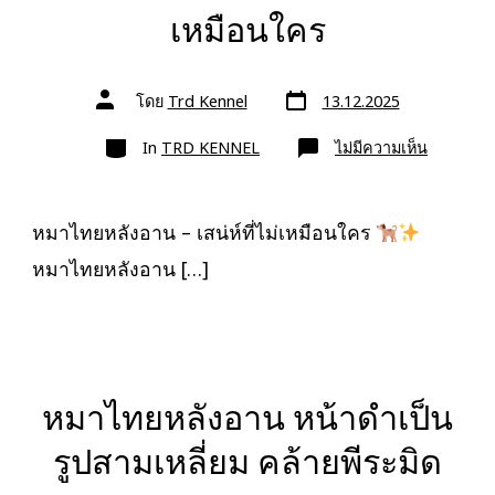
เหมือนใคร
วัน
ผู้
โดย
Trd Kennel
13.12.2025
ที่
เขียน
ลง
เรื่อง
หมวด
เรื่อง
บน
In
TRD KENNEL
ไม่มีความเห็น
หมา
ไทย
หลัง
อาน
–
หมาไทยหลังอาน – เสน่ห์ที่ไม่เหมือนใคร
เสน่ห์
ที่
หมาไทยหลังอาน […]
ไม่
เหมือน
ใคร
หมาไทยหลังอาน หน้าดำเป็น
รูปสามเหลี่ยม คล้ายพีระมิด