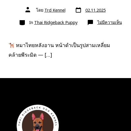
วัน
ผู้
โดย
Trd Kennel
02.11.2025
ที่
เขียน
ลง
เรื่อง
หมวด
เรื่อง
บน
In
Thai Ridgeback Puppy
ไม่มีความเห็น
หมา
ไทย
หลัง
อาน
หน้า
หมาไทยหลังอาน หน้าดำเป็นรูปสามเหลี่ยม
ดำ
เป็น
คล้ายพีระมิด — […]
รูป
สามเ
คล้า
พีระม