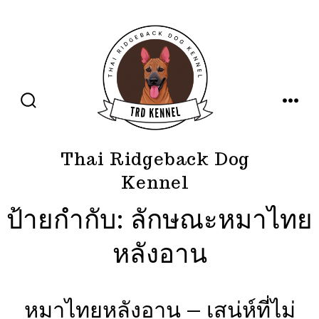
ข้าม
ไป
ยัง
เนื้อหา
ปุ่ม
เมนู
เปิด
ปิด
การ
ค้นหา
Thai Ridgeback Dog
Kennel
ป้ายกำกับ:
ลักษณะหมาไทย
หลังอาน
หมาไทยหลังอาน – เสน่ห์ที่ไม่