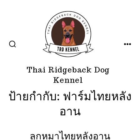
ข้าม
ไป
ยัง
เนื้อหา
ปุ่ม
เมนู
เปิด
ปิด
การ
ค้นหา
Thai Ridgeback Dog
Kennel
ป้ายกำกับ:
ฟาร์มไทยหลัง
อาน
ลูกหมาไทยหลังอาน