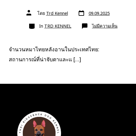
วัน
ผู้
โดย
Trd Kennel
09.09.2025
ที่
เขียน
ลง
เรื่อง
หมวด
เรื่อง
บน
In
TRD KENNEL
ไม่มีความเห็น
จำนวน
หมา
ไทย
หลัง
อาน
จำนวนหมาไทยหลังอานในประเทศไทย:
ใน
ประเทศไ
สถานการณ์ที่น่าจับตาและแ […]