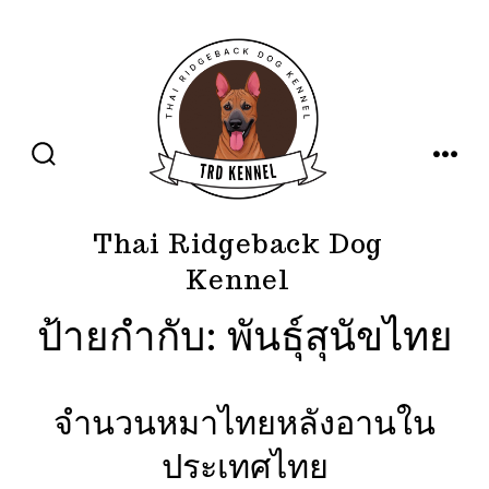
ข้าม
ไป
ยัง
เนื้อหา
ปุ่ม
เมนู
เปิด
ปิด
การ
ค้นหา
Thai Ridgeback Dog
Kennel
ป้ายกำกับ:
พันธุ์สุนัขไทย
จำนวนหมาไทยหลังอานใน
ประเทศไทย