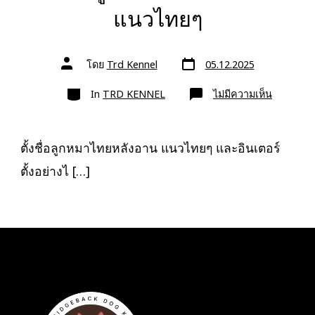
แนวไทยๆ
วัน
ผู้
โดย
Trd Kennel
05.12.2025
ที่
เขียน
ลง
เรื่อง
หมวด
เรื่อง
บน
In
TRD KENNEL
ไม่มีความเห็น
ตั้ง
ชื่อ
ลูก
หมา
ไทย
ตั้งชื่อลูกหมาไทยหลังอาน แนวไทยๆ และอินเตอร์
หลัง
อาน
ตั้งอย่างไ […]
แนว
ไทยๆ