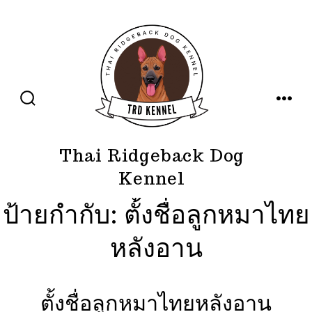
ข้าม
ไป
ยัง
เนื้อหา
ปุ่ม
เมนู
เปิด
ปิด
การ
ค้นหา
Thai Ridgeback Dog
Kennel
ป้ายกำกับ:
ตั้งชื่อลูกหมาไทย
หลังอาน
ตั้งชื่อลูกหมาไทยหลังอาน