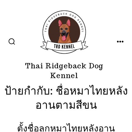
ข้าม
ไป
ยัง
เนื้อหา
ปุ่ม
เมนู
เปิด
ปิด
การ
ค้นหา
Thai Ridgeback Dog
Kennel
ป้ายกำกับ:
ชื่อหมาไทยหลัง
อานตามสีขน
ตั้งชื่อลูกหมาไทยหลังอาน