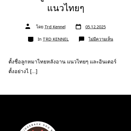
แนวไทยๆ
วัน
ผู้
โดย
Trd Kennel
05.12.2025
ที่
เขียน
ลง
เรื่อง
หมวด
เรื่อง
บน
In
TRD KENNEL
ไม่มีความเห็น
ตั้ง
ชื่อ
ลูก
หมา
ไทย
ตั้งชื่อลูกหมาไทยหลังอาน แนวไทยๆ และอินเตอร์
หลัง
อาน
ตั้งอย่างไ […]
แนว
ไทยๆ