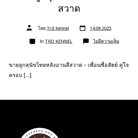
สวาด
วัน
ผู้
โดย
Trd Kennel
14.09.2025
ที่
เขียน
ลง
เรื่อง
หมวด
เรื่อง
บน
In
TRD KENNEL
ไม่มีความเห็น
ขาย
ลูก
สุนัข
ไทย
หลัง
ขายลูกสุนัขไทยหลังอานสีสวาด – เพื่อนซื่อสัตย์ คู่ใจ
อาน
สี
ครอบ […]
สวาด