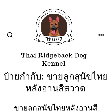
ข้าม
ไป
ยัง
เนื้อหา
ปุ่ม
เมนู
เปิด
ปิด
การ
ค้นหา
Thai Ridgeback Dog
Kennel
ป้ายกำกับ:
ขายลูกสุนัขไทย
หลังอานสีสวาด
ขายลูกสุนัขไทยหลังอานสี