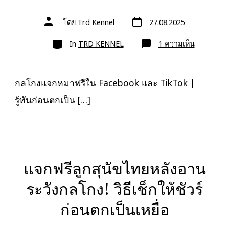
วัน
ผู้
โดย
Trd Kennel
27.08.2025
ที่
เขียน
ลง
เรื่อง
หมวด
เรื่อง
บน
In
TRD KENNEL
1 ความเห็น
กล
โกง
แจก
หมา
ฟรี
กลโกงแจกหมาฟรีใน Facebook และ TikTok |
ใน
Facebook
รู้ทันก่อนตกเป็น […]
และ
TikTok
แจกฟรีลูกสุนัขไทยหลังอาน
ระวังกลโกง! วิธีเช็กให้ชัวร์
ก่อนตกเป็นเหยื่อ