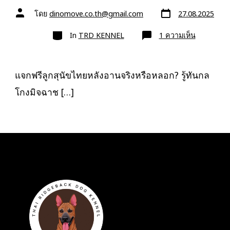
วัน
ผู้
โดย
dinomove.co.th@gmail.com
27.08.2025
ที่
เขียน
ลง
เรื่อง
หมวด
เรื่อง
บน
In
TRD KENNEL
1 ความเห็น
แจก
ฟรี
ลูก
สุนัข
ไทย
แจกฟรีลูกสุนัขไทยหลังอานจริงหรือหลอก? รู้ทันกล
หลัง
อาน
โกงมิจฉาช […]
ระวัง
กล
โกง!
วิธี
เช็ก
ให้
ชัวร์
ก่อน
ตก
เป็น
เหยื่อ