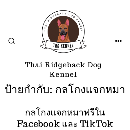
ข้าม
ไป
ยัง
เนื้อหา
ปุ่ม
เมนู
เปิด
ปิด
การ
ค้นหา
Thai Ridgeback Dog
Kennel
ป้ายกำกับ:
กลโกงแจกหมา
กลโกงแจกหมาฟรีใน
Facebook และ TikTok